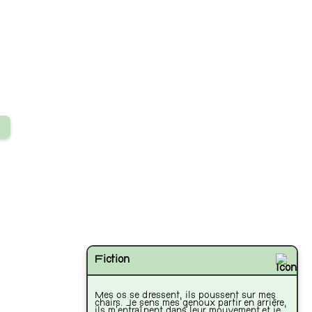
3
Fiction
Mes os se dressent, ils poussent sur mes
chairs. Je sens mes genoux partir en arrière,
ils m'entraînent dans leur mouvement et je